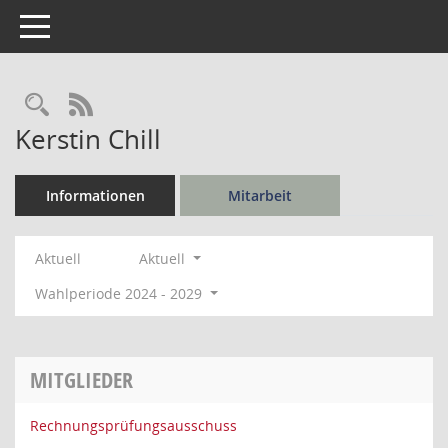
Toggle navigation
Rechercheauswahl
RSS-Feed
Kerstin Chill
Informationen
Mitarbeit
Aktuell
Aktuell
Wahlperiode 2024 - 2029
MITGLIEDER
Rechnungsprüfungsausschuss