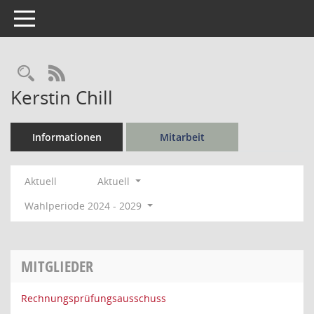
Toggle navigation
Rechercheauswahl
RSS-Feed
Kerstin Chill
Informationen
Mitarbeit
Aktuell
Aktuell
Wahlperiode 2024 - 2029
MITGLIEDER
Rechnungsprüfungsausschuss