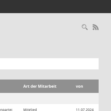
Recherc
RSS-
Art der Mitarbeit
von
enpartei
Mitglied
11.07.2024