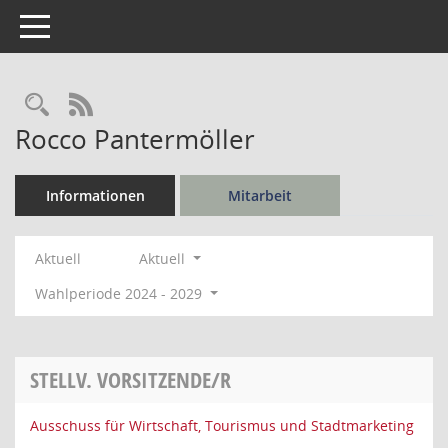
Toggle navigation
Rechercheauswahl
RSS-Feed
Rocco Pantermöller
Informationen
Mitarbeit
Aktuell
Aktuell
Wahlperiode 2024 - 2029
STELLV. VORSITZENDE/R
Ausschuss für Wirtschaft, Tourismus und Stadtmarketing