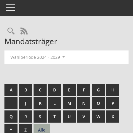
Toggle navigation
Rechercheauswahl
RSS-Feed
Mandatsträger
Wahlperiode 2024 - 2029
A
B
C
D
E
F
G
H
I
J
K
L
M
N
O
P
Q
R
S
T
U
V
W
X
Y
Z
Alle