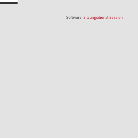
(Wird in
Software:
Sitzungsdienst
Session