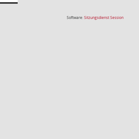
(Wird in
Software:
Sitzungsdienst
Session