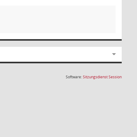
(Wird in
Software:
Sitzungsdienst
Session