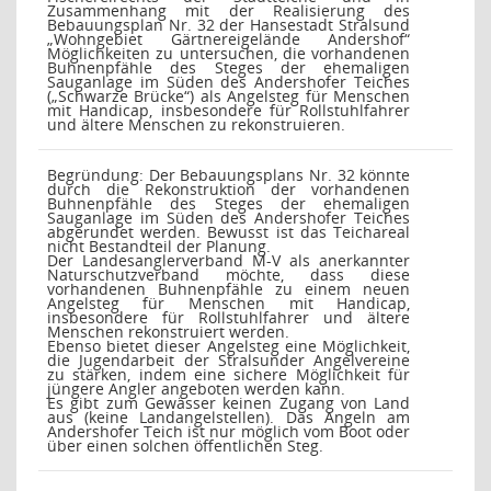
Zusammenhang mit der Realisierung des
Bebauungsplan Nr. 32 der Hansestadt Stralsund
„Wohngebiet Gärtnereigelände Andershof“
Möglichkeiten zu untersuchen, die vorhandenen
Buhnenpfähle des Steges der ehemaligen
Sauganlage im Süden des Andershofer Teiches
(„Schwarze Brücke“) als Angelsteg für Menschen
mit Handicap, insbesondere für Rollstuhlfahrer
und ältere Menschen zu rekonstruieren.
Begründung:
Der Bebauungsplans Nr. 32 könnte
durch die Rekonstruktion der vorhandenen
Buhnenpfähle des Steges der ehemaligen
Sauganlage im Süden des Andershofer Teiches
abgerundet werden. Bewusst ist das Teichareal
nicht Bestandteil der Planung.
Der Landesanglerverband M-V als anerkannter
Naturschutzverband möchte, dass diese
vorhandenen Buhnenpfähle zu einem neuen
Angelsteg für Menschen mit Handicap,
insbesondere für Rollstuhlfahrer und ältere
Menschen rekonstruiert werden.
Ebenso bietet dieser Angelsteg eine Möglichkeit,
die Jugendarbeit der Stralsunder Angelvereine
zu stärken, indem eine sichere Möglichkeit für
jüngere Angler angeboten werden kann.
Es gibt zum Gewässer keinen Zugang von Land
aus (keine Landangelstellen). Das Angeln am
Andershofer Teich ist nur möglich vom Boot oder
über einen solchen öffentlichen Steg.