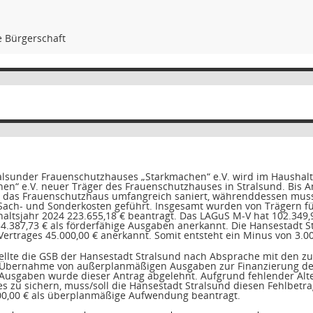
e Bürgerschaft
alsunder Frauenschutzhauses „Starkmachen“ e.V. wird im Haushalts
chen“ e.V. neuer Träger des Frauenschutzhauses in Stralsund. Bi
r das Frauenschutzhaus umfangreich saniert, währenddessen musst
Sach- und Sonderkosten geführt. Insgesamt wurden von Trägern fü
altsjahr 2024 223.655,18 € beantragt. Das LAGuS M-V hat 102.349,
54.387,73 € als förderfähige Ausgaben anerkannt. Die Hansestadt 
ertrages 45.000,00 € anerkannt. Somit entsteht ein Minus von 3.00
ellte die GSB der Hansestadt Stralsund nach Absprache mit den z
 Übernahme von außerplanmäßigen Ausgaben zur Finanzierung des
 Ausgaben wurde dieser Antrag abgelehnt. Aufgrund fehlender Alt
 zu sichern, muss/soll die Hansestadt Stralsund diesen Fehlbetr
0,00 € als überplanmäßige Aufwendung beantragt.