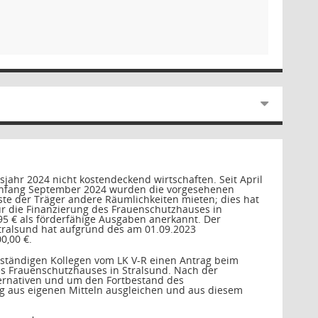
jahr 2024 nicht kostendeckend wirtschaften. Seit April
s Anfang September 2024 wurden die vorgesehenen
e der Träger andere Räumlichkeiten mieten; dies hat
r die Finanzierung des Frauenschutzhauses in
95 € als förderfähige Ausgaben anerkannt. Der
Stralsund hat aufgrund des am 01.09.2023
0,00 €.
uständigen Kollegen vom LK V-R einen Antrag beim
 Frauenschutzhauses in Stralsund. Nach der
ernativen und um den Fortbestand des
ag aus eigenen Mitteln ausgleichen und aus diesem