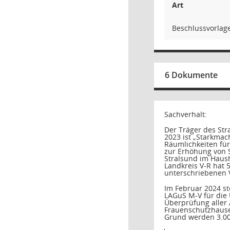
Art
Beschlussvorlag
6 Dokumente
Sachverhalt:
Der Träger des Str
2023 ist „Starkma
Räumlichkeiten fü
zur Erhöhung von 
Stralsund im Haush
Landkreis V-R hat 
unterschriebenen V
Im Februar 2024 st
LAGuS M-V für die
Überprüfung aller
Frauenschutzhauses
Grund werden 3.00