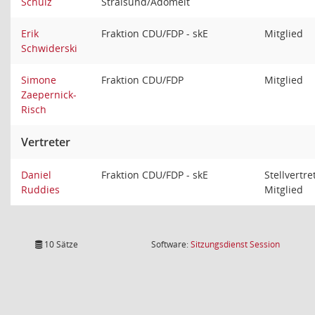
Schulz
Stralsund/Adomeit
Erik
Fraktion CDU/FDP - skE
Mitglied
Schwiderski
Simone
Fraktion CDU/FDP
Mitglied
Zaepernick-
Risch
Vertreter
Daniel
Fraktion CDU/FDP - skE
Stellvertr
Ruddies
Mitglied
(Wird in
10 Sätze
Software:
Sitzungsdienst
Session