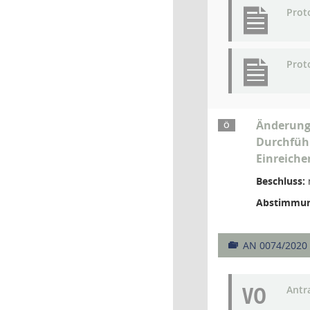
Prot
Prot
Änderungs
Ö
Durchfüh
Einreiche
Beschluss:
Abstimmun
AN 0074/2020
VO
Antr