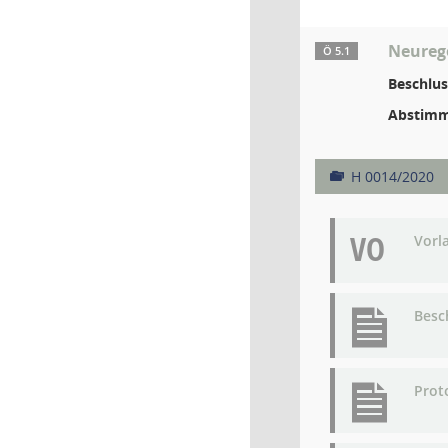
Neureg
Ö 5.1
Beschlus
Abstimm
H 0014/2020
VO
Vorl
Besc
Prot