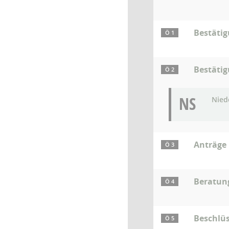
Bestäti
Ö 1
Bestätig
Ö 2
NS
Niede
Anträge
Ö 3
Beratun
Ö 4
Beschlü
Ö 5