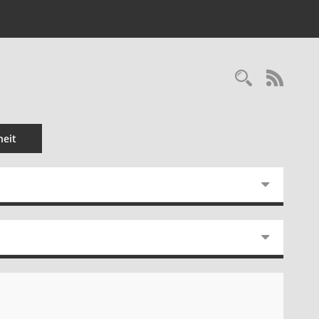
Recherc
RSS-
eit