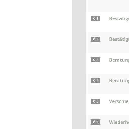
Bestäti
Ö 1
Bestätig
Ö 2
Beratun
Ö 3
Beratun
Ö 4
Verschi
Ö 5
Wiederhe
Ö 9