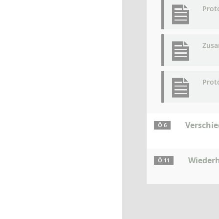
Prot
Zusa
Prot
Verschi
Ö 6
Wiederh
Ö 11