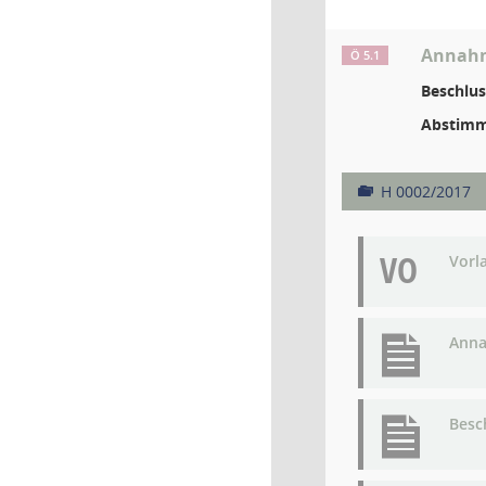
Annahme
Ö 5.1
Beschlus
Abstimm
H 0002/2017
VO
Vorl
Anna
Besc