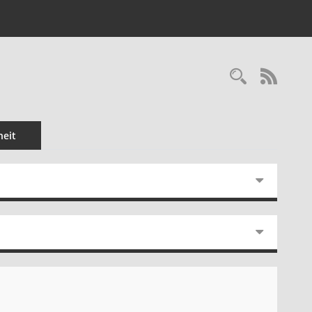
Recherc
RSS-
eit