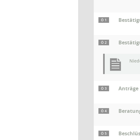
Bestäti
Ö 1
Bestätig
Ö 2
Niede
Anträge
Ö 3
Beratun
Ö 4
Beschlü
Ö 5