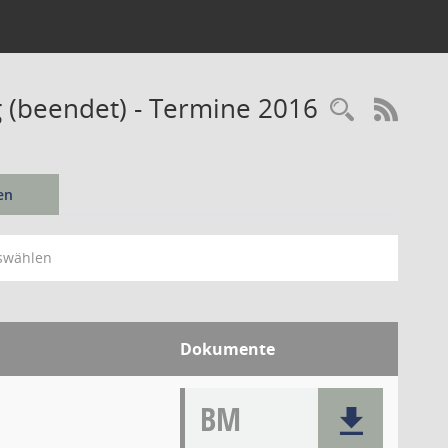
 (beendet) - Termine 2016
Recherc
RSS-
en
swählen
Dokumente
BM