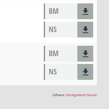
BM
NS
BM
NS
(Wird in
Software:
Sitzungsdienst
Session