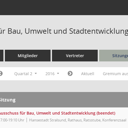
ür Bau, Umwelt und Stadtentwicklung
Mitglieder
Vertreter
Sitzung
Quartal 2
2016
Aktuell
Gremium au
Sitzung
Ausschuss für Bau, Umwelt und Stadtentwicklung (beendet)
17:00-19:10 Uhr
Hansestadt Stralsund, Rathaus, Ratsstube, Konferenzsaal