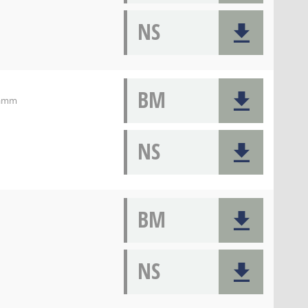
NS
BM
Damm
NS
BM
NS