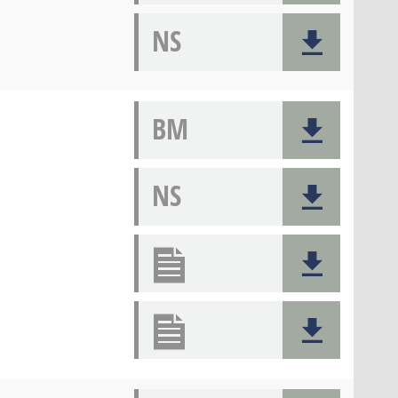
NS
BM
NS