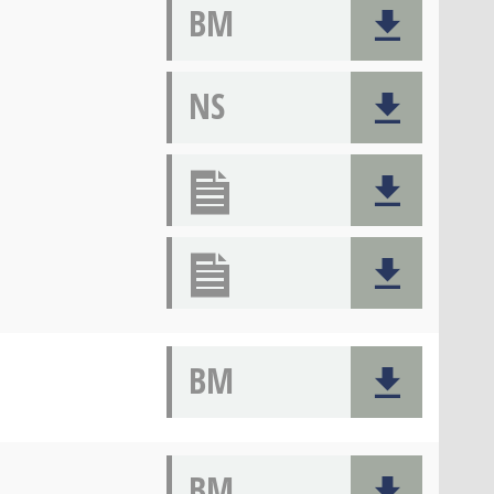
BM
NS
BM
BM