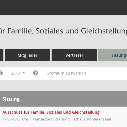
r Familie, Soziales und Gleichstellu
Mitglieder
Vertreter
Sitzung
2019
Gremium auswählen
Sitzung
Ausschuss für Familie, Soziales und Gleichstellung
17:00-18:05 Uhr
Hansestadt Stralsund, Rathaus, Konferenzsaal