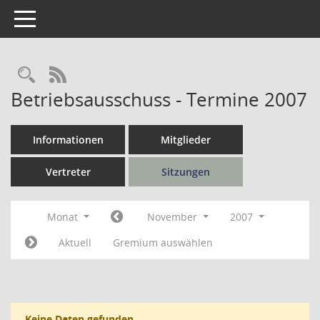
Toggle navigation
Rechercheauswahl
RSS-Feed
Betriebsausschuss - Termine 2007
Informationen
Mitglieder
Vertreter
Sitzungen
Monat
November
2007
Aktuell
Gremium auswählen
Keine Daten gefunden.