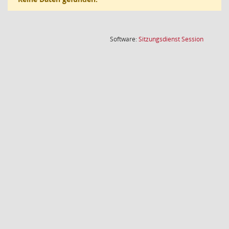
(Wird in
Software:
Sitzungsdienst
Session