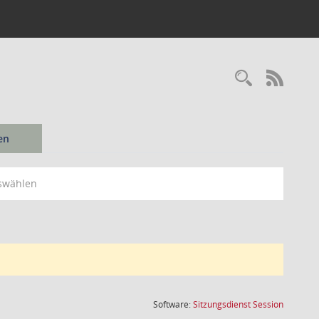
Recherc
RSS-
en
swählen
(Wird in
Software:
Sitzungsdienst
Session