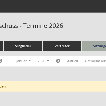
schuss - Termine 2026
Mitglieder
Vertreter
Sitzung
Januar
2026
Aktuell
Gremium au
den.