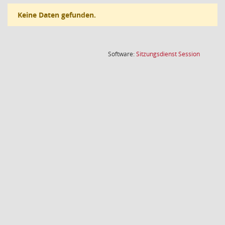
Keine Daten gefunden.
(Wird in
Software:
Sitzungsdienst
Session