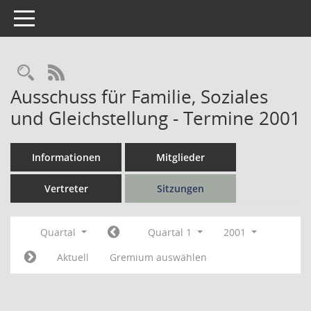
Toggle navigation
Rechercheauswahl
RSS-Feed
Ausschuss für Familie, Soziales
und Gleichstellung - Termine 2001
Informationen
Mitglieder
Vertreter
Sitzungen
Quartal
Quartal 1
2001
Aktuell
Gremium auswählen