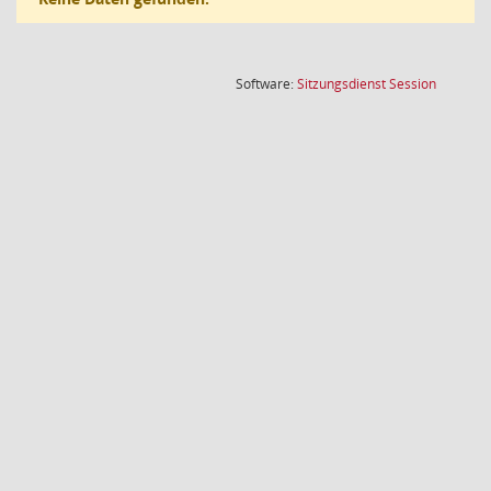
(Wird in
Software:
Sitzungsdienst
Session