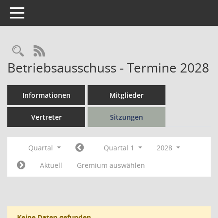
Toggle navigation
Rechercheauswahl
RSS-Feed
Betriebsausschuss - Termine 2028
Informationen
Mitglieder
Vertreter
Sitzungen
Quartal
Quartal 1
2028
Aktuell
Gremium auswählen
Keine Daten gefunden.