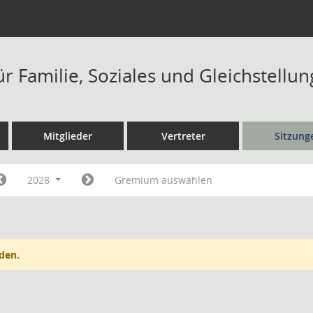
r Familie, Soziales und Gleichstellu
Mitglieder
Vertreter
Sitzung
2028
Gremium auswählen
den.