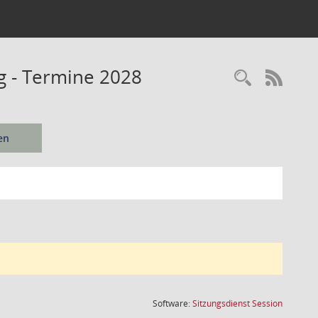
ng - Termine 2028
Recherc
RSS-
en
(Wird in
Software:
Sitzungsdienst
Session