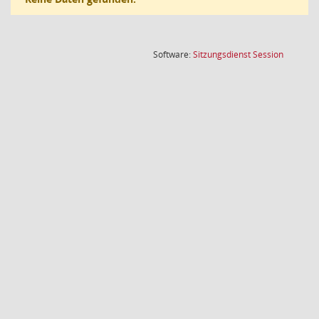
(Wird in
Software:
Sitzungsdienst
Session