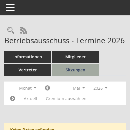
Toggle navigation
Rechercheauswahl
RSS-Feed
Betriebsausschuss - Termine 2026
Informationen
Mitglieder
Vertreter
Sitzungen
Monat
Mai
2026
Aktuell
Gremium auswählen
Keine Daten gefunden.