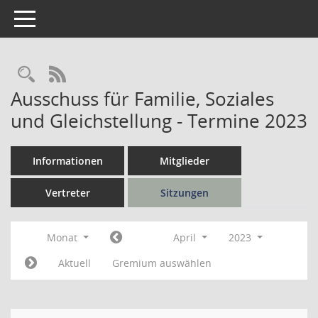
Toggle navigation
Rechercheauswahl
RSS-Feed
Ausschuss für Familie, Soziales
und Gleichstellung - Termine 2023
Informationen
Mitglieder
Vertreter
Sitzungen
Monat
April
2023
Aktuell
Gremium auswählen