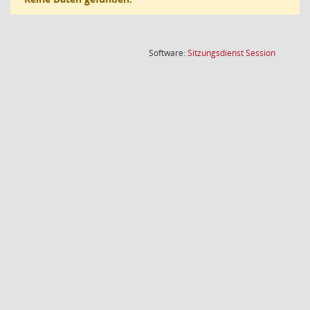
(Wird in
Software:
Sitzungsdienst
Session