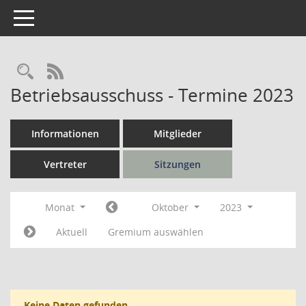
Toggle navigation
Rechercheauswahl
RSS-Feed
Betriebsausschuss - Termine 2023
Informationen
Mitglieder
Vertreter
Sitzungen
Monat
Oktober
2023
Aktuell
Gremium auswählen
Keine Daten gefunden.