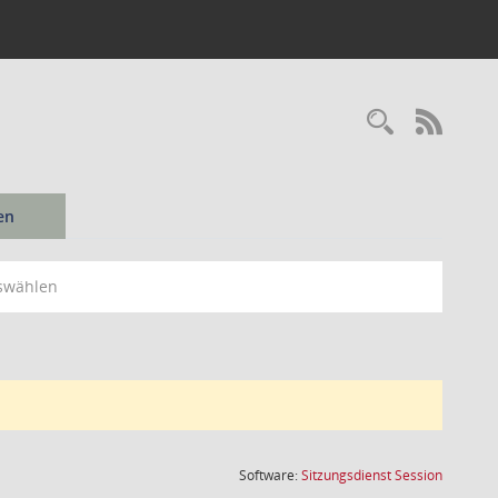
Recherc
RSS-
en
swählen
(Wird in
Software:
Sitzungsdienst
Session