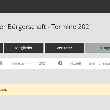
er Bürgerschaft - Termine 2021
Mitglieder
Vertreter
Sitzung
Quartal 4
2021
Aktuell
Gremium au
den.