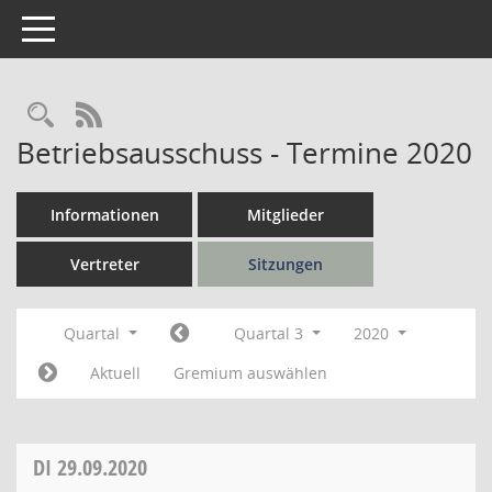
Toggle navigation
Rechercheauswahl
RSS-Feed
Betriebsausschuss - Termine 2020
Informationen
Mitglieder
Vertreter
Sitzungen
Quartal
Quartal 3
2020
Aktuell
Gremium auswählen
DI
29.09.2020