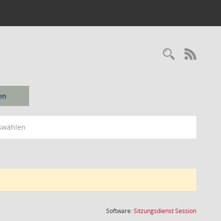
Recherc
RSS-
en
swählen
(Wird in
Software:
Sitzungsdienst
Session