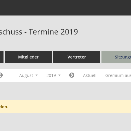
schuss - Termine 2019
Mitglieder
Vertreter
Sitzung
August
2019
Aktuell
Gremium au
den.