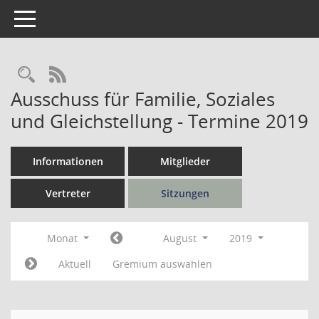
Toggle navigation
Rechercheauswahl
RSS-Feed
Ausschuss für Familie, Soziales
und Gleichstellung - Termine 2019
Informationen
Mitglieder
Vertreter
Sitzungen
Monat
August
2019
Aktuell
Gremium auswählen