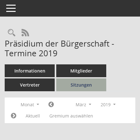
Toggle navigation
Rechercheauswahl
RSS-Feed
Präsidium der Bürgerschaft -
Termine 2019
Informationen
Mitglieder
Vertreter
Sitzungen
Monat
März
2019
Aktuell
Gremium auswählen