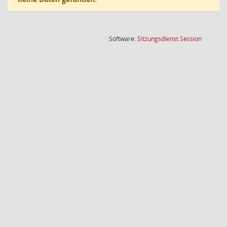
(Wird in
Software:
Sitzungsdienst
Session