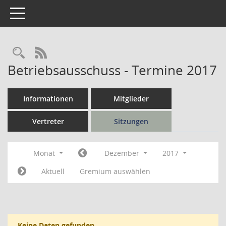
Toggle navigation
Rechercheauswahl
RSS-Feed
Betriebsausschuss - Termine 2017
Informationen
Mitglieder
Vertreter
Sitzungen
Monat
Dezember
2017
Aktuell
Gremium auswählen
Keine Daten gefunden.