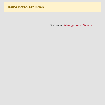
Keine Daten gefunden.
(Wird in
Software:
Sitzungsdienst
Session