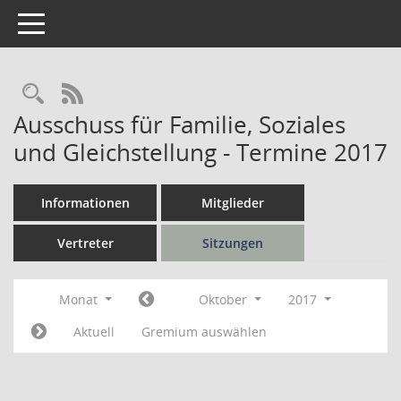
Toggle navigation
Rechercheauswahl
RSS-Feed
Ausschuss für Familie, Soziales
und Gleichstellung - Termine 2017
Informationen
Mitglieder
Vertreter
Sitzungen
Monat
Oktober
2017
Aktuell
Gremium auswählen