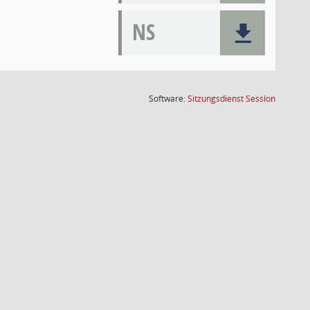
NS
(Wird in
Software:
Sitzungsdienst
Session