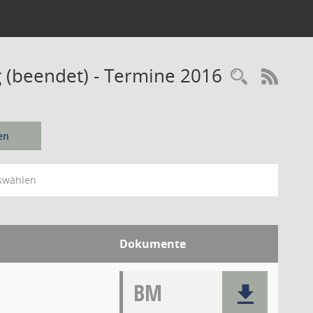
 (beendet) - Termine 2016
Recherc
RSS-
en
swählen
Dokumente
BM