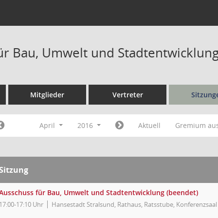
ür Bau, Umwelt und Stadtentwicklung
Mitglieder
Vertreter
Sitzung
April
2016
Aktuell
Gremium au
Sitzung
Ausschuss für Bau, Umwelt und Stadtentwicklung (beendet)
17:00-17:10 Uhr
Hansestadt Stralsund, Rathaus, Ratsstube, Konferenzsaal