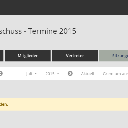
schuss - Termine 2015
Mitglieder
Vertreter
Sitzung
Juli
2015
Aktuell
Gremium au
den.