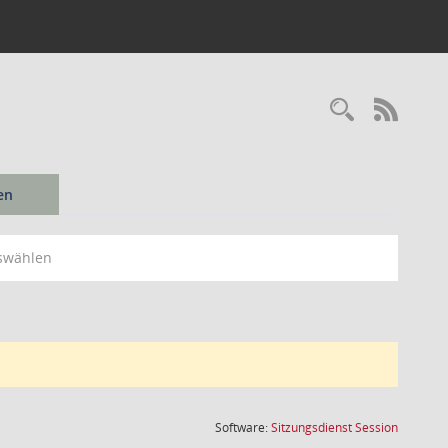
Recherc
RSS-
en
swählen
(Wird in
Software:
Sitzungsdienst
Session