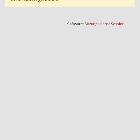
(Wird in
Software:
Sitzungsdienst
Session