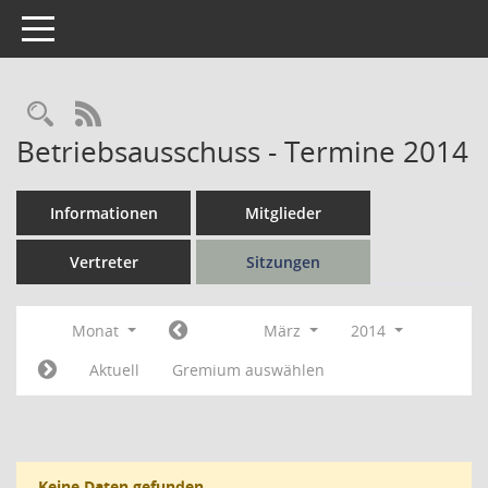
Toggle navigation
Rechercheauswahl
RSS-Feed
Betriebsausschuss - Termine 2014
Informationen
Mitglieder
Vertreter
Sitzungen
Monat
März
2014
Aktuell
Gremium auswählen
Keine Daten gefunden.