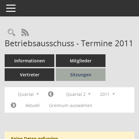
Toggle navigation
Rechercheauswahl
RSS-Feed
Betriebsausschuss - Termine 2011
Informationen
Mitglieder
Vertreter
Sitzungen
Quartal
Quartal 2
2011
Aktuell
Gremium auswählen
Keine Daten gefunden.