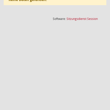
(Wird in
Software:
Sitzungsdienst
Session