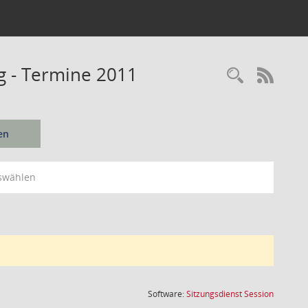
ng - Termine 2011
Recherc
RSS-
en
swählen
(Wird in
Software:
Sitzungsdienst
Session