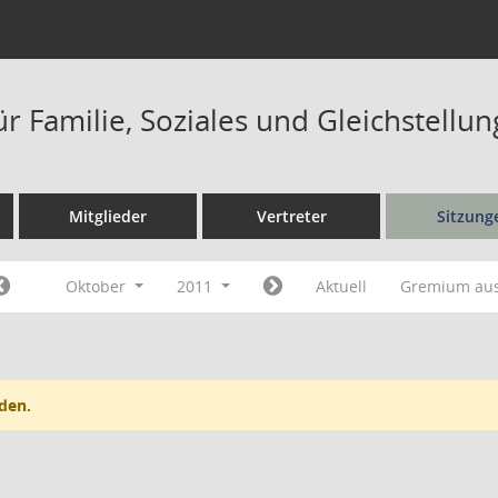
r Familie, Soziales und Gleichstellu
Mitglieder
Vertreter
Sitzung
Oktober
2011
Aktuell
Gremium au
den.