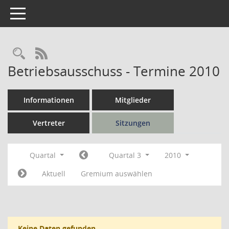
Toggle navigation
Rechercheauswahl
RSS-Feed
Betriebsausschuss - Termine 2010
Informationen
Mitglieder
Vertreter
Sitzungen
Quartal
Quartal 3
2010
Aktuell
Gremium auswählen
Keine Daten gefunden.