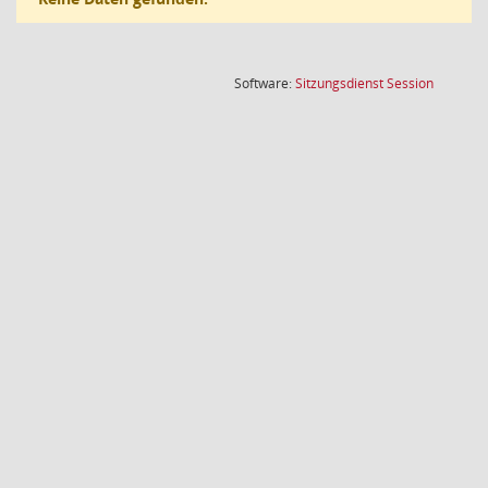
(Wird in
Software:
Sitzungsdienst
Session