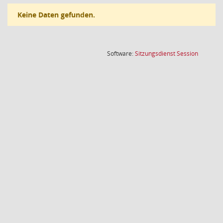
Keine Daten gefunden.
(Wird in
Software:
Sitzungsdienst
Session