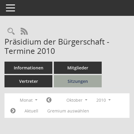
Toggle navigation
Rechercheauswahl
RSS-Feed
Präsidium der Bürgerschaft -
Termine 2010
Informationen
Mitglieder
Vertreter
Sitzungen
Monat
Oktober
2010
Aktuell
Gremium auswählen