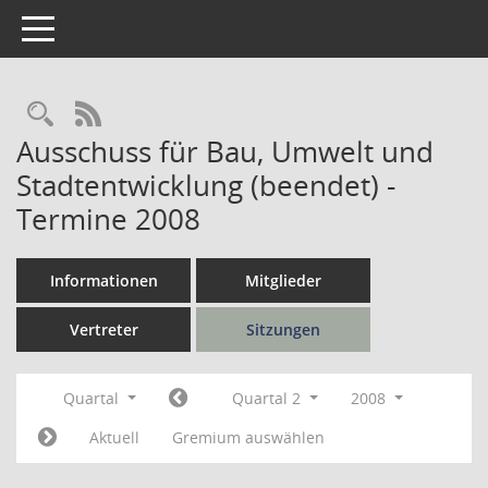
Toggle navigation
Rechercheauswahl
RSS-Feed
Ausschuss für Bau, Umwelt und
Stadtentwicklung (beendet) -
Termine 2008
Informationen
Mitglieder
Vertreter
Sitzungen
Quartal
Quartal 2
2008
Aktuell
Gremium auswählen