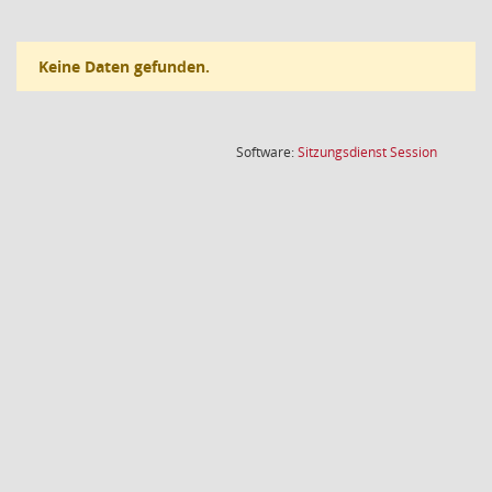
Keine Daten gefunden.
(Wird in
Software:
Sitzungsdienst
Session