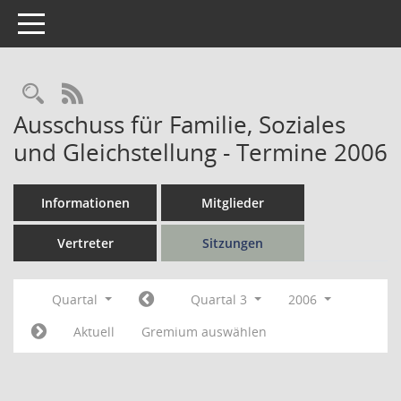
Toggle navigation
Rechercheauswahl
RSS-Feed
Ausschuss für Familie, Soziales
und Gleichstellung - Termine 2006
Informationen
Mitglieder
Vertreter
Sitzungen
Quartal
Quartal 3
2006
Aktuell
Gremium auswählen