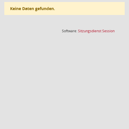
Keine Daten gefunden.
(Wird in
Software:
Sitzungsdienst
Session