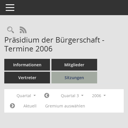
Toggle navigation
Rechercheauswahl
RSS-Feed
Präsidium der Bürgerschaft -
Termine 2006
Informationen
Mitglieder
Vertreter
Sitzungen
Quartal
Quartal 3
2006
Aktuell
Gremium auswählen