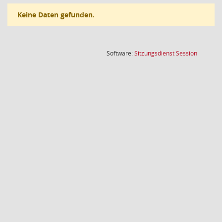
Keine Daten gefunden.
(Wird in
Software:
Sitzungsdienst
Session