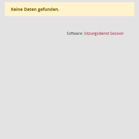
Keine Daten gefunden.
(Wird in
Software:
Sitzungsdienst
Session