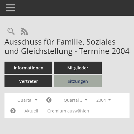
Toggle navigation
Rechercheauswahl
RSS-Feed
Ausschuss für Familie, Soziales
und Gleichstellung - Termine 2004
Informationen
Mitglieder
Vertreter
Sitzungen
Quartal
Quartal 3
2004
Aktuell
Gremium auswählen