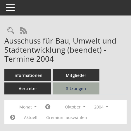
Toggle navigation
Rechercheauswahl
RSS-Feed
Ausschuss für Bau, Umwelt und
Stadtentwicklung (beendet) -
Termine 2004
Informationen
Mitglieder
Vertreter
Sitzungen
Monat
Oktober
2004
Aktuell
Gremium auswählen