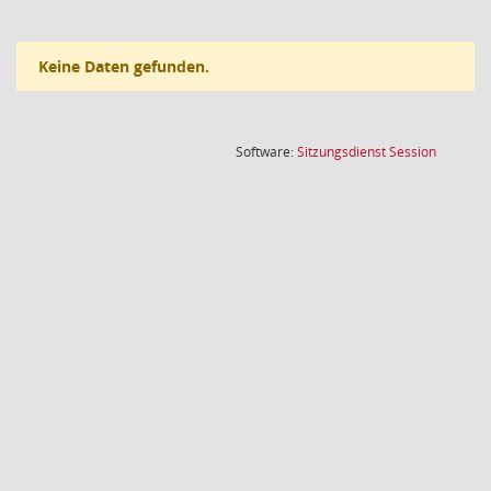
Keine Daten gefunden.
(Wird in
Software:
Sitzungsdienst
Session