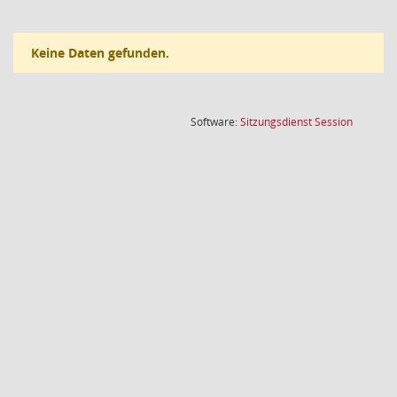
Keine Daten gefunden.
(Wird in
Software:
Sitzungsdienst
Session