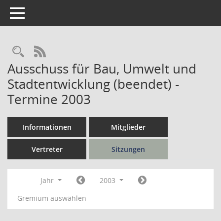
Toggle navigation
Rechercheauswahl
RSS-Feed
Ausschuss für Bau, Umwelt und
Stadtentwicklung (beendet) -
Termine 2003
Informationen
Mitglieder
Vertreter
Sitzungen
Jahr
2003
Gremium auswählen