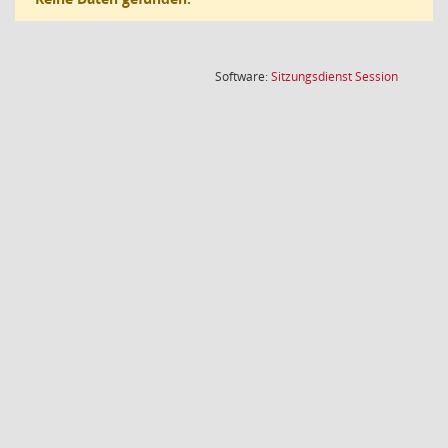
(Wird in
Software:
Sitzungsdienst
Session