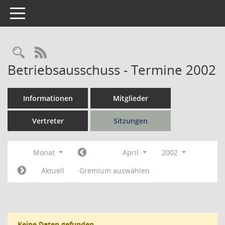
Toggle navigation
Rechercheauswahl
RSS-Feed
Betriebsausschuss - Termine 2002
Informationen
Mitglieder
Vertreter
Sitzungen
Monat
April
2002
Aktuell
Gremium auswählen
Keine Daten gefunden.