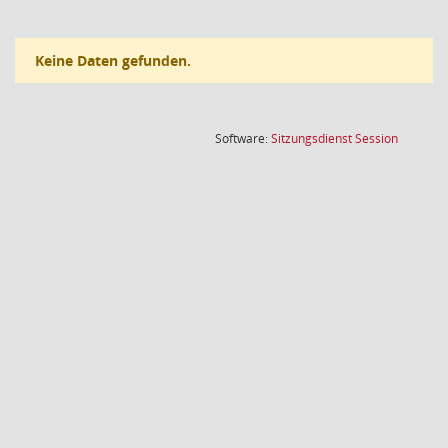
Keine Daten gefunden.
(Wird in
Software:
Sitzungsdienst
Session