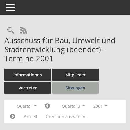
Toggle navigation
Rechercheauswahl
RSS-Feed
Ausschuss für Bau, Umwelt und
Stadtentwicklung (beendet) -
Termine 2001
Informationen
Mitglieder
Vertreter
Sitzungen
Quartal
Quartal 3
2001
Aktuell
Gremium auswählen