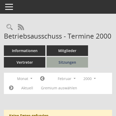
Toggle navigation
Rechercheauswahl
RSS-Feed
Betriebsausschuss - Termine 2000
Informationen
Mitglieder
Vertreter
Sitzungen
Monat
Februar
2000
Aktuell
Gremium auswählen
Keine Daten gefunden.