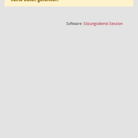
(Wird in
Software:
Sitzungsdienst
Session