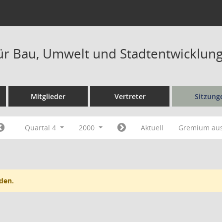
ür Bau, Umwelt und Stadtentwicklung
Mitglieder
Vertreter
Sitzung
Quartal 4
2000
Aktuell
Gremium au
den.