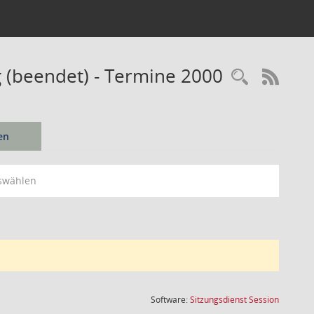
 (beendet) - Termine 2000
Recherc
RSS-
en
swählen
(Wird in
Software:
Sitzungsdienst
Session