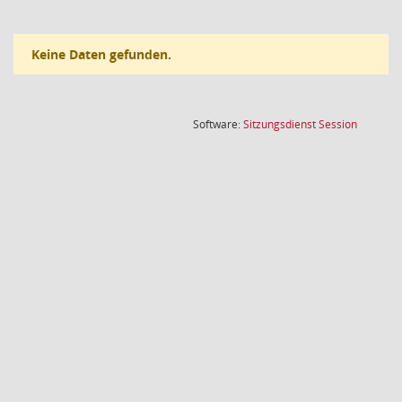
Keine Daten gefunden.
(Wird in
Software:
Sitzungsdienst
Session