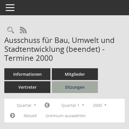
Toggle navigation
Rechercheauswahl
RSS-Feed
Ausschuss für Bau, Umwelt und
Stadtentwicklung (beendet) -
Termine 2000
Informationen
Mitglieder
Vertreter
Sitzungen
Quartal
Quartal 1
2000
Aktuell
Gremium auswählen