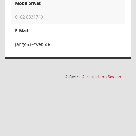
Mobil privat
0162 8831749
E-Mail
36o
(Wird in
Software:
Sitzungsdienst
Session